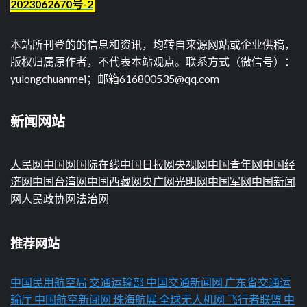
2023062670号-2
本站所刊登的的信息和资讯，均转自来源网站或企业供稿，
版权归属原作者，不代表本站观点。联系方式（微信号）：
yulongchuanmei；邮箱616800535@qq.com
新闻网站
人民网
中国网
国际在线
中国日报网
央视网
中国青年网
中国经
济网
中国台湾网
中国西藏网
央广网
光明网
中国军网
中国新闻
网
人民政协网
法治网
推荐网站
中国民用航空局
交通运输部
中国交通新闻网
广东省交通运
输厅
中国航空新闻网
珠海航展
全球无人机网
飞行者联盟
中