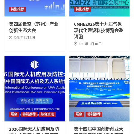
综合资讯
特别推荐
特别推荐
签约落地！时的科技扎根上海，携手打造世界
eVTOL之都！
第四届低空（苏州）产业
CMHE2026第十九届气象
2
创新生态大会
现代化建设科技博览会邀
请函
2026 年 6 月 3 日
综合资讯
2026 年 3 月 18 日
2026光合组织大会能源气象高端研讨会圆满召
开
3
综合资讯
螺旋桨与呐喊交织的夏日科技乐章，2026中国
AOPA无人机足球挑战赛收官
4
综合资讯
中科天机”Energy Cast”一体机：新能源气象预
展会
特别推荐
综合资讯
展会
特别推荐
测迈入15分钟级
5
2026国际无人机应用及防
第十四届中国创新创业大