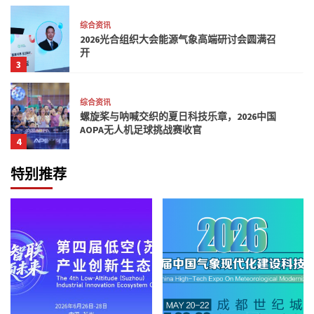
综合资讯
2026光合组织大会能源气象高端研讨会圆满召
开
3
综合资讯
螺旋桨与呐喊交织的夏日科技乐章，2026中国
AOPA无人机足球挑战赛收官
4
特别推荐
综合资讯
中科天机”Energy Cast”一体机：新能源气象预
测迈入15分钟级
5
综合资讯
廖宗武领军美业职人争取高荣耀 全球城市美业
形象大使复赛名单揭晓
1