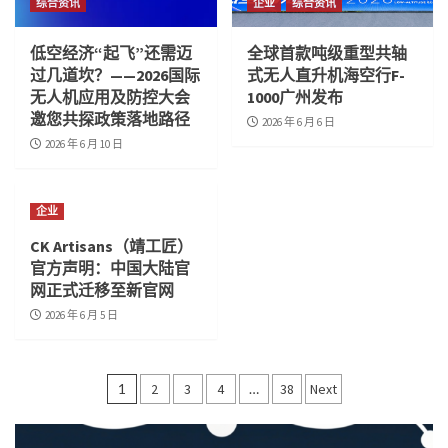
综合资讯
企业
综合资讯
低空经济“起飞”还需迈
全球首款吨级重型共轴
过几道坎？——2026国际
式无人直升机海空行F-
无人机应用及防控大会
1000广州发布
邀您共探政策落地路径
2026 年 6 月 6 日
2026 年 6 月 10 日
企业
CK Artisans（靖工匠）
官方声明：中国大陆官
网正式迁移至新官网
2026 年 6 月 5 日
文
1
2
3
4
…
38
Next
章