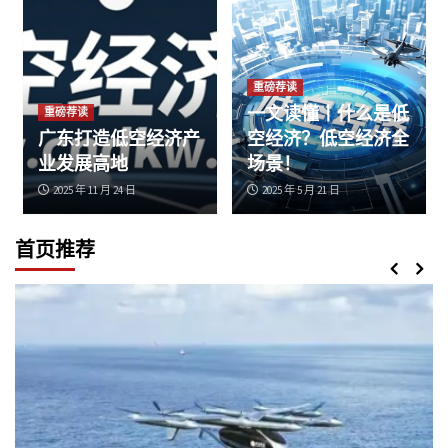
重磅荐读
一文读懂丨什么是低
重磅荐读
广东打造低空经济产
空经济？低空经济全
业发展高地
场景！
2025 年 11 月 24 日
2025 年 5 月 21 日
首页推荐
综合资讯
2026光合组织大会能源气象高端研讨会圆满召
开
3