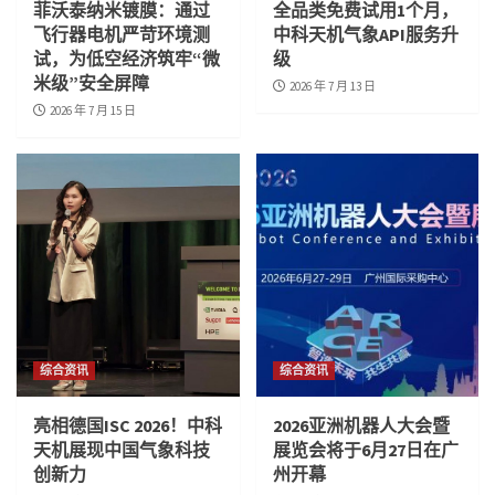
菲沃泰纳米镀膜：通过
全品类免费试用1个月，
飞行器电机严苛环境测
中科天机气象API服务升
试，为低空经济筑牢“微
级
米级”安全屏障
2026 年 7 月 13 日
2026 年 7 月 15 日
综合资讯
综合资讯
亮相德国ISC 2026！中科
2026亚洲机器人大会暨
天机展现中国气象科技
展览会将于6月27日在广
创新力
州开幕