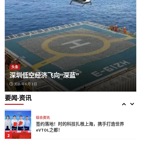
综合资讯
螺旋桨与呐喊交织的夏日科技乐章，2026中国
AOPA无人机足球挑战赛收官
4
综合资讯
中科天机”Energy Cast”一体机：新能源气象预
测迈入15分钟级
5
头条
深圳低空经济飞向“深蓝”
综合资讯
2026 年 6 月 3 日
廖宗武领军美业职人争取高荣耀 全球城市美业
形象大使复赛名单揭晓
要闻·资讯
1
综合资讯
签约落地！时的科技扎根上海，携手打造世界
eVTOL之都！
2