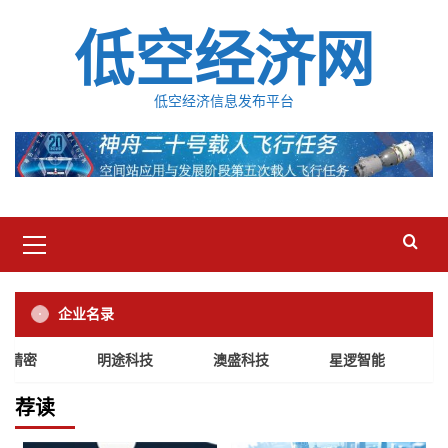
Skip
低空经济网
to
content
低空经济信息发布平台
Primary
Menu
企业名录
精密
明途科技
澳盛科技
星逻智能
华
荐读