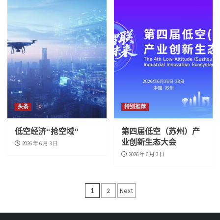
头条
特别推荐
低空经济“抢空域”
第四届低空（苏州）产
业创新生态大会
2026 年 6 月 3 日
2026 年 6 月 3 日
文
1
2
Next
章