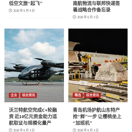
低空文旅“起飞”
南航物流与联邦快递签
署战略合作备忘录
2026 年 6 月 4 日
2026 年 6 月 3 日
企业
综合资讯
精选
综合资讯
沃兰特航空完成C+轮融
青岛机场护航山东特产
资 近10亿元资金助力适
抢“鲜”一步 让樱桃坐上
航取证与规模化量产
“加班机”
2026 年 6 月 3 日
2026 年 6 月 3 日