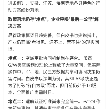
进条例》，安徽、江苏、海南等地各具特色的行
动方案纷纷落地。
政策落地仍存“堵点”，企业呼唤“最后一公里”解
决方案
尽管政策框架日趋完善，但白皮书也尖锐指出，
产业仍面临“看得见、连不上、管不住”的现实困
境。
堵点一：
空域审批协同机制尚在磨合。 虽然
G/W类空域划设理论上释放了大量空间，但实际
操作中，军、地、民三方数据共享和协同决策仍
需时间。白皮书以深圳为例，其SILAS系统正是
为了打破“各自为政”而建，但目前仍处于1.0版
本，全面推广尚需时日。
堵点二：
适航认证标准尚未完全统一。eVTOL作
为新生事物，其适航审定标准仍在动态完善中。