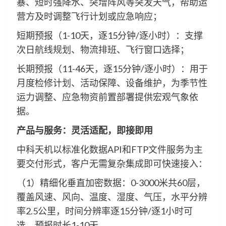
暴、短时强降水、突增阵风等突发天气，帮助运
营方及时调整飞行计划或应急响应；
短期预报（1-10天，逐15分钟/逐小时）：支撑
次日航线规划、物流排班、飞行窗口选择；
长期预报（11-46天，逐15分钟/逐小时）：用于
月度检修计划、活动保障、设备维护，为季节性
运力调整、应急物资前置部署提供宏观气象依
据。
产品与服务：灵活适配，
即接即用
中科天机以标准化数据API和FTP文件服务为主
要交付形式，客户无需复杂集成即可快速接入：
（1）精细化垂直加密数据：0-3000米共60层，
覆盖风速、风向、温度、湿度、气压，水平分辨
率2.5公里，时间分辨率逐15分钟/逐1小时可
选，预报时长1-10天。