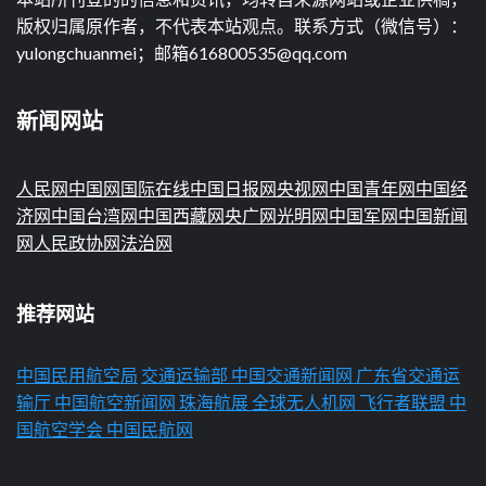
版权归属原作者，不代表本站观点。联系方式（微信号）：
yulongchuanmei；邮箱616800535@qq.com
新闻网站
人民网
中国网
国际在线
中国日报网
央视网
中国青年网
中国经
济网
中国台湾网
中国西藏网
央广网
光明网
中国军网
中国新闻
网
人民政协网
法治网
推荐网站
中国民用航空局
交通运输部
中国交通新闻网
广东省交通运
输厅
中国航空新闻网
珠海航展
全球无人机网
飞行者联盟
中
国航空学会
中国民航网