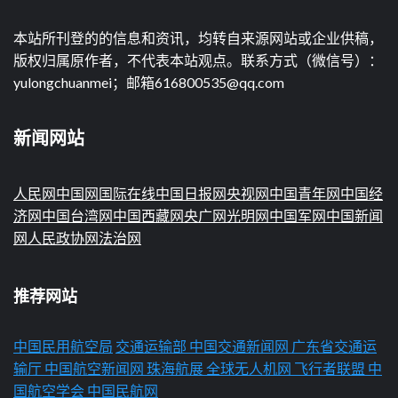
本站所刊登的的信息和资讯，均转自来源网站或企业供稿，
版权归属原作者，不代表本站观点。联系方式（微信号）：
yulongchuanmei；邮箱616800535@qq.com
新闻网站
人民网
中国网
国际在线
中国日报网
央视网
中国青年网
中国经
济网
中国台湾网
中国西藏网
央广网
光明网
中国军网
中国新闻
网
人民政协网
法治网
推荐网站
中国民用航空局
交通运输部
中国交通新闻网
广东省交通运
输厅
中国航空新闻网
珠海航展
全球无人机网
飞行者联盟
中
国航空学会
中国民航网