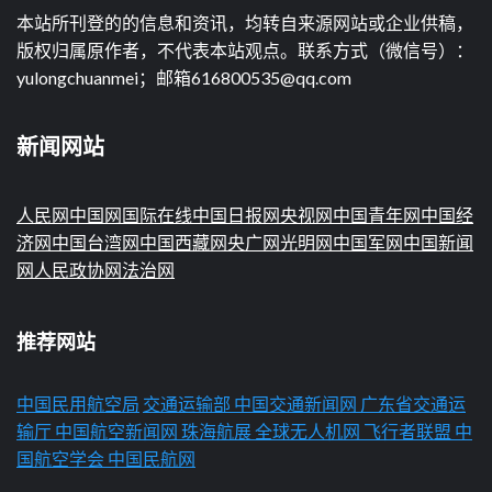
本站所刊登的的信息和资讯，均转自来源网站或企业供稿，
版权归属原作者，不代表本站观点。联系方式（微信号）：
yulongchuanmei；邮箱616800535@qq.com
新闻网站
人民网
中国网
国际在线
中国日报网
央视网
中国青年网
中国经
济网
中国台湾网
中国西藏网
央广网
光明网
中国军网
中国新闻
网
人民政协网
法治网
推荐网站
中国民用航空局
交通运输部
中国交通新闻网
广东省交通运
输厅
中国航空新闻网
珠海航展
全球无人机网
飞行者联盟
中
国航空学会
中国民航网