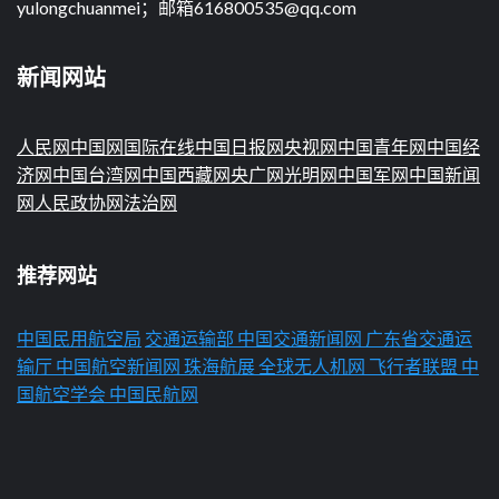
yulongchuanmei；邮箱616800535@qq.com
新闻网站
人民网
中国网
国际在线
中国日报网
央视网
中国青年网
中国经
济网
中国台湾网
中国西藏网
央广网
光明网
中国军网
中国新闻
网
人民政协网
法治网
推荐网站
中国民用航空局
交通运输部
中国交通新闻网
广东省交通运
输厅
中国航空新闻网
珠海航展
全球无人机网
飞行者联盟
中
国航空学会
中国民航网