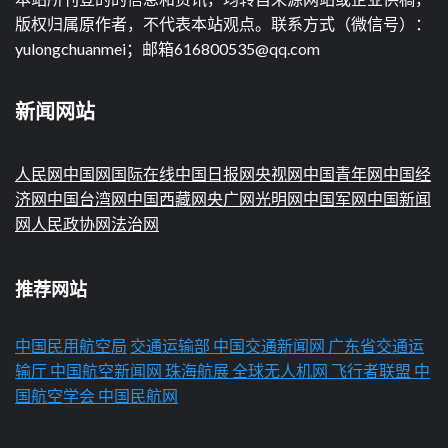
版权归属原作者，不代表本站观点。联系方式（微信号）：
yulongchuanmei；邮箱616800535@qq.com
新闻网站
人民网
中国网
国际在线
中国日报网
央视网
中国青年网
中国经
济网
中国台湾网
中国西藏网
央广网
光明网
中国军网
中国新闻
网
人民政协网
法治网
推荐网站
中国民用航空局
交通运输部
中国交通新闻网
广东省交通运
输厅
中国航空新闻网
珠海航展
全球无人机网
飞行者联盟
中
国航空学会
中国民航网