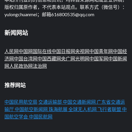
版权归属原作者，不代表本站观点。联系方式（微信号）：
yulongchuanmei；邮箱616800535@qq.com
新闻网站
人民网
中国网
国际在线
中国日报网
央视网
中国青年网
中国经
济网
中国台湾网
中国西藏网
央广网
光明网
中国军网
中国新闻
网
人民政协网
法治网
推荐网站
中国民用航空局
交通运输部
中国交通新闻网
广东省交通运
输厅
中国航空新闻网
珠海航展
全球无人机网
飞行者联盟
中
国航空学会
中国民航网