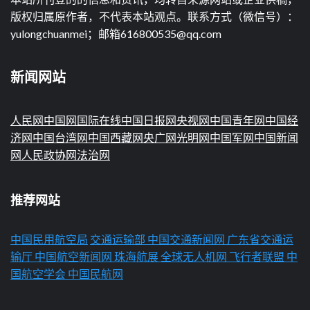
版权归属原作者，不代表本站观点。联系方式（微信号）：
yulongchuanmei；邮箱616800535@qq.com
新闻网站
人民网
中国网
国际在线
中国日报网
央视网
中国青年网
中国经
济网
中国台湾网
中国西藏网
央广网
光明网
中国军网
中国新闻
网
人民政协网
法治网
推荐网站
中国民用航空局
交通运输部
中国交通新闻网
广东省交通运
输厅
中国航空新闻网
珠海航展
全球无人机网
飞行者联盟
中
国航空学会
中国民航网