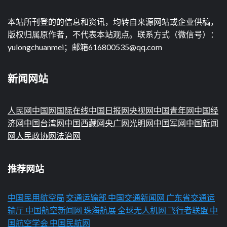
本站所刊登的的信息和资讯，均转自来源网站或企业供稿，
版权归属原作者，不代表本站观点。联系方式（微信号）：
yulongchuanmei；邮箱616800535@qq.com
新闻网站
人民网
中国网
国际在线
中国日报网
央视网
中国青年网
中国经
济网
中国台湾网
中国西藏网
央广网
光明网
中国军网
中国新闻
网
人民政协网
法治网
推荐网站
中国民用航空局
交通运输部
中国交通新闻网
广东省交通运
输厅
中国航空新闻网
珠海航展
全球无人机网
飞行者联盟
中
国航空学会
中国民航网