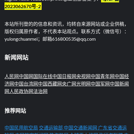
2023062670号-2
本站所刊登的的信息和资讯，均转自来源网站或企业供稿，
版权归属原作者，不代表本站观点。联系方式（微信号）：
yulongchuanmei；邮箱616800535@qq.com
新闻网站
人民网
中国网
国际在线
中国日报网
央视网
中国青年网
中国经
济网
中国台湾网
中国西藏网
央广网
光明网
中国军网
中国新闻
网
人民政协网
法治网
推荐网站
中国民用航空局
交通运输部
中国交通新闻网
广东省交通运