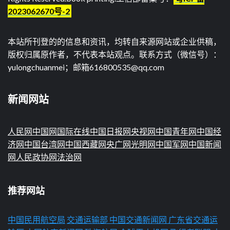
2023062670号-2
本站所刊登的的信息和资讯，均转自来源网站或企业供稿，
版权归属原作者，不代表本站观点。联系方式（微信号）：
yulongchuanmei；邮箱616800535@qq.com
新闻网站
人民网
中国网
国际在线
中国日报网
央视网
中国青年网
中国经
济网
中国台湾网
中国西藏网
央广网
光明网
中国军网
中国新闻
网
人民政协网
法治网
推荐网站
中国民用航空局
交通运输部
中国交通新闻网
广东省交通运