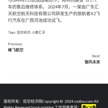
与GAMECO达成战略合作，将共同建设飞行汽
车的售后维修体系。 2024年7月，一架由广东汇
天航空航天科技有限公司研发生产的旅航者X2飞
行汽车在广西河池成功试飞。
Tags:
低空经济
,
小鹏汇天
Continue
Previous
峰飞航空
Reading
Next
御风未来
版权所有：低空经济网Copyright © 2024 cndkw.com All
Rights Reserved.
book printing
.工信部备案号：
粤ICP备