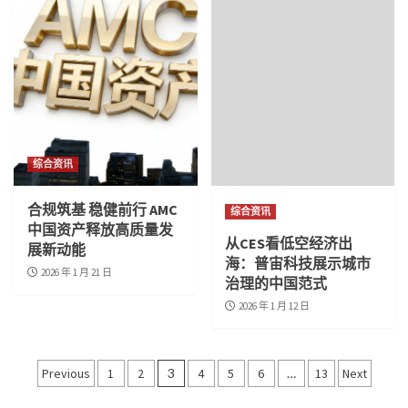
综合资讯
合规筑基 稳健前行 AMC
综合资讯
中国资产释放高质量发
从CES看低空经济出
展新动能
海：普宙科技展示城市
2026 年 1 月 21 日
治理的中国范式
2026 年 1 月 12 日
文
Previous
1
2
3
4
5
6
…
13
Next
章