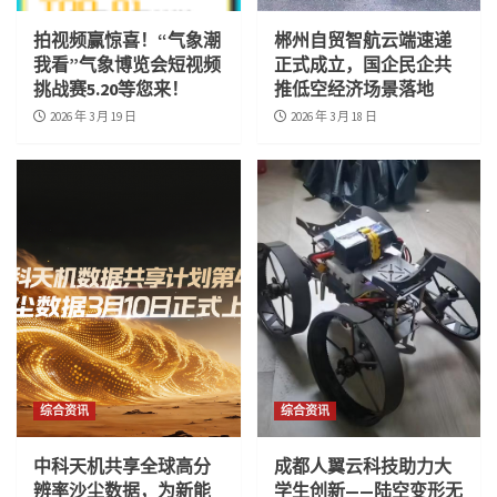
拍视频赢惊喜！“气象潮
郴州自贸智航云端速递
我看”气象博览会短视频
正式成立，国企民企共
挑战赛5.20等您来！
推低空经济场景落地
2026 年 3 月 19 日
2026 年 3 月 18 日
综合资讯
综合资讯
中科天机共享全球高分
成都人翼云科技助力大
辨率沙尘数据，为新能
学生创新——陆空变形无