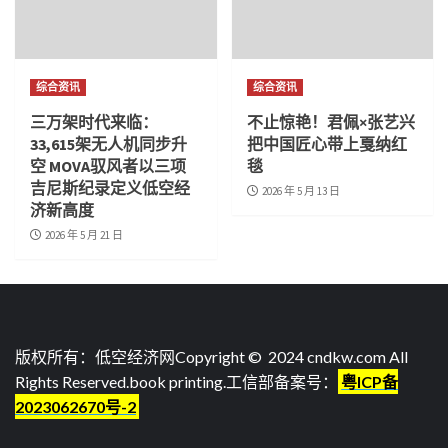
综合资讯
综合资讯
三万架时代来临：
不止惊艳！君佩×张艺兴
33,615架无人机同步升
把中国匠心带上戛纳红
空 MOVA驭风者以三项
毯
吉尼斯纪录定义低空经
2026 年 5 月 13 日
济新高度
2026 年 5 月 21 日
版权所有：低空经济网Copyright © 2024 cndkw.com All
Rights Reserved.
book printing
.工信部备案号：
粤ICP备
2023062670号-2