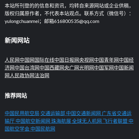
本站所刊登的的信息和资讯，均转自来源网站或企业供稿，
版权归属原作者，不代表本站观点。联系方式（微信号）：
yulongchuanmei；邮箱616800535@qq.com
新闻网站
人民网
中国网
国际在线
中国日报网
央视网
中国青年网
中国经
济网
中国台湾网
中国西藏网
央广网
光明网
中国军网
中国新闻
网
人民政协网
法治网
推荐网站
中国民用航空局
交通运输部
中国交通新闻网
广东省交通运
输厅
中国航空新闻网
珠海航展
全球无人机网
飞行者联盟
中
国航空学会
中国民航网