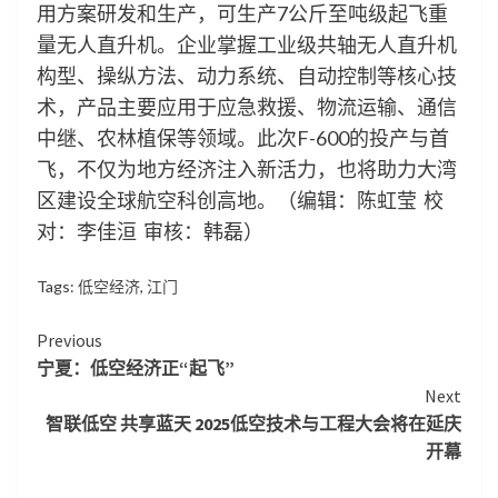
用方案研发和生产，可生产7公斤至吨级起飞重
量无人直升机。企业掌握工业级共轴无人直升机
构型、操纵方法、动力系统、自动控制等核心技
术，产品主要应用于应急救援、物流运输、通信
中继、农林植保等领域。此次F-600的投产与首
飞，不仅为地方经济注入新活力，也将助力大湾
区建设全球航空科创高地。（编辑：陈虹莹 校
对：李佳洹 审核：韩磊）
Tags:
低空经济
,
江门
Continue
Previous
宁夏：低空经济正“起飞”
Reading
Next
智联低空 共享蓝天 2025低空技术与工程大会将在延庆
开幕