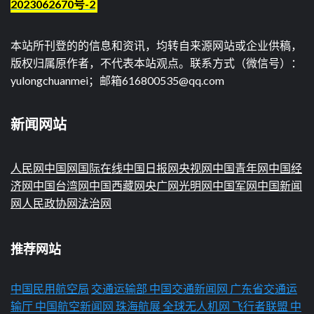
2023062670号-2
本站所刊登的的信息和资讯，均转自来源网站或企业供稿，
版权归属原作者，不代表本站观点。联系方式（微信号）：
yulongchuanmei；邮箱616800535@qq.com
新闻网站
人民网
中国网
国际在线
中国日报网
央视网
中国青年网
中国经
济网
中国台湾网
中国西藏网
央广网
光明网
中国军网
中国新闻
网
人民政协网
法治网
推荐网站
中国民用航空局
交通运输部
中国交通新闻网
广东省交通运
输厅
中国航空新闻网
珠海航展
全球无人机网
飞行者联盟
中