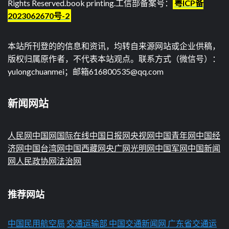
Rights Reserved.
book printing
.工信部备案号：
粤ICP备
2023062670号-2
本站所刊登的的信息和资讯，均转自来源网站或企业供稿，
版权归属原作者，不代表本站观点。联系方式（微信号）：
yulongchuanmei；邮箱616800535@qq.com
新闻网站
人民网
中国网
国际在线
中国日报网
央视网
中国青年网
中国经
济网
中国台湾网
中国西藏网
央广网
光明网
中国军网
中国新闻
网
人民政协网
法治网
推荐网站
中国民用航空局
交通运输部
中国交通新闻网
广东省交通运