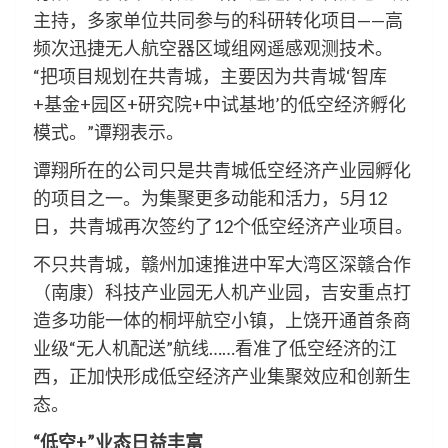
主持，多家单位共同参与的科研转化项目——高
频次迅捷无人航空器区域组网遥感观测技术。
“把项目规划在共青城，主要因为共青城‘智库
+基金+园区+研究院+中试基地’的低空经济孵化
模式。”谭翔表示。
谭翔所在的公司只是共青城低空经济产业园孵化
的项目之一。为集聚更多动能和活力，5月12
日，共青城再次签约了12个低空经济产业项目。
不只共青城，赣州加速推进中军大湾区深赣合作
（南康）科技产业园无人机产业园，吉安重点打
造多功能一体的桐坪航空小镇，上饶开通首条商
业级“无人机配送”航线……看准了低空经济的江
西，正加快形成低空经济产业集聚效应和创新生
态。
“低空+”业态日益丰富