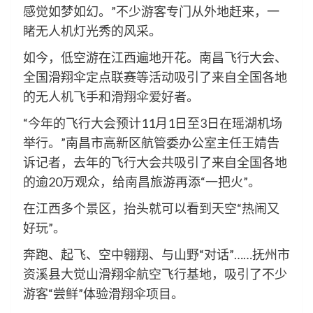
感觉如梦如幻。”不少游客专门从外地赶来，一
睹无人机灯光秀的风采。
如今，低空游在江西遍地开花。南昌飞行大会、
全国滑翔伞定点联赛等活动吸引了来自全国各地
的无人机飞手和滑翔伞爱好者。
“今年的飞行大会预计11月1日至3日在瑶湖机场
举行。”南昌市高新区航管委办公室主任王婧告
诉记者，去年的飞行大会共吸引了来自全国各地
的逾20万观众，给南昌旅游再添“一把火”。
在江西多个景区，抬头就可以看到天空“热闹又
好玩”。
奔跑、起飞、空中翱翔、与山野“对话”……抚州市
资溪县大觉山滑翔伞航空飞行基地，吸引了不少
游客“尝鲜”体验滑翔伞项目。