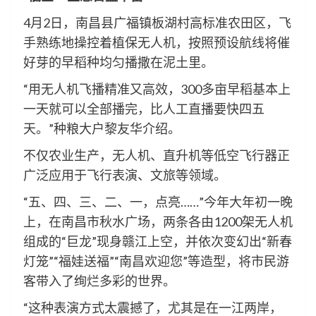
4月2日，南昌县广福镇板湖村高标准农田区，飞
手熟练地操控着植保无人机，按照预设航线将催
好芽的早稻种均匀播撒在泥土里。
“用无人机飞播精准又高效，300多亩早稻基本上
一天就可以全部播完，比人工直播要快四五
天。”种粮大户黎友华介绍。
不仅农业生产，无人机、直升机等低空飞行器正
广泛应用于飞行表演、文旅等领域。
“五、四、三、二、一，点亮……”今年大年初一晚
上，在南昌市秋水广场，两条各由1200架无人机
组成的“巨龙”现身赣江上空，并依次变幻出“新春
灯笼”“福娃送福”“南昌欢迎您”等造型，将市民游
客带入了绚烂多彩的世界。
“这种表演方式太震撼了，尤其是在一江两岸，