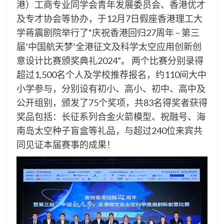
港）工商专业同学会青年发展委员会、香港优才
及专才协会等协办，于12月7日假座香港理工大
学蒋震剧院举行了“庆祝香港回归27周年 – 第三
届’中国航天梦’全港征文及科学太空应用创新创
意设计比赛颁奖典礼2024”。 两个比赛分别录得
超过1,500名个人及学校推荐报名，约110间大中
小学参与，分别设有初小、高小、初中、高中及
公开组别，颁发了75个奖项，共83名得奖者获得
奖品包括：长征系列合金火箭模型、祝融号、海
南岛太空种子盲盒等礼品，与超过240位来宾共
同见证本届赛事的成果！