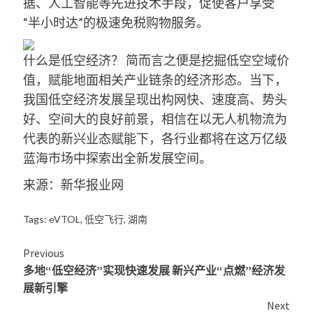
据、人工智能等先进技术手段，促使客户享受
“半小时达”的极速免税购物服务。
什么是低空经济？ 简而言之便是挖掘低空空域价
值，赋能地面相关产业链条的经济形态。当下，
我国低空经济发展呈现出构网快、速度高、势头
好、空间大的良好前景，相信在以无人机物流为
代表的新兴业态赋能下，各行业都将在这万亿级
蓝海市场中探索出全新发展空间。
来源：新华报业网
Tags:
eVTOL
,
低空飞行
,
湖南
Continue
Previous
多地“低空经济”实现快速发展 新兴产业“点燃”经济发
Reading
展新引擎
Next