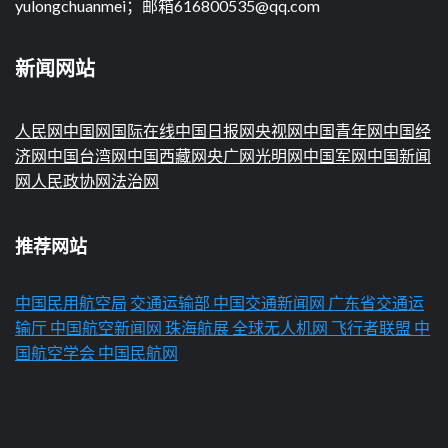
yulongchuanmei；邮箱616800535@qq.com
新闻网站
人民网
中国网
国际在线
中国日报网
央视网
中国青年网
中国经
济网
中国台湾网
中国西藏网
央广网
光明网
中国军网
中国新闻
网
人民政协网
法治网
推荐网站
中国民用航空局
交通运输部
中国交通新闻网
广东省交通运
输厅
中国航空新闻网
珠海航展
全球无人机网
飞行者联盟
中
国航空学会
中国民航网