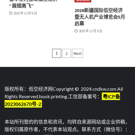
“展翅高飞”
2026新疆国际低空经济
2025 年 12 月 9 日
暨无人机产业博览会5月
启幕
2025 年 12 月 9 日
文
1
2
Next
章
导
航
版权所有：低空经济网Copyright © 2024 cndkw.com All
Rights Reserved.
book printing
.工信部备案号：
粤ICP备
2023062670号-2
本站所刊登的的信息和资讯，均转自来源网站或企业供稿，
版权归属原作者，不代表本站观点。联系方式（微信号）：