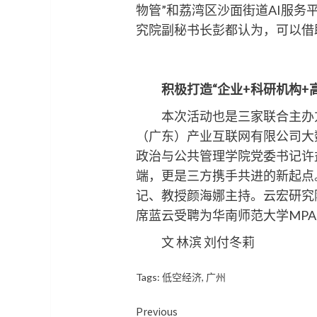
物管”和荔湾区沙面街道AI服
究院副秘书长彭都认为，可以借
积极
打造“企业
+
科研机构
+
本次活动也是三家联合主办方
（广东）产业互联网有限公司大
政治与公共管理学院党委书记许
端，更是三方携手共进的新起点
记、教授颜海娜主持。云宏研究
席蓝云受聘为华南师范大学MP
文 林滨 刘付冬莉
Tags:
低空经济
,
广州
Continue
Previous