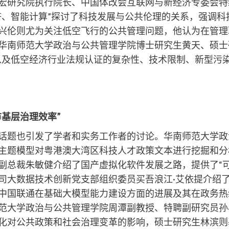
宏研究院执行院长、中国体改会互联网与新经济专委会特
济、智能计算”探讨了科技发展与公共伦理的关系，强调科
兴伦则尤为关注低空飞行的公共管理问题，他认为在管理
华南师范大学政治与公共管理学院博士研究生黄天、硕士
以及低空经济行业法规认证的复杂性、技术限制、新型污
市基层治理效率
”
题也引发了学者和实务工作者的讨论。华南师范大学政
A主题模型对粤港澳大湾区科技人才政策文本进行挖掘和
副总裁朱敏健介绍了国产虚拟化软件发展之路，提供了“可
司大数据技术创新党支部组织委员买吾浪江·艾依提介绍
中国联通在基础大模型能力建设方面的进展及其在政务热
范大学政治与公共管理学院周潭副教授、特聘副研究员孙
化对公共政策和社会治理变革的影响，硕士研究生林滨则