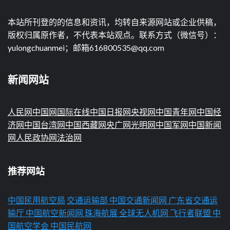
本站所刊登的的信息和资讯，均转自来源网站或企业供稿，
版权归属原作者，不代表本站观点。联系方式（微信号）：
yulongchuanmei；邮箱616800535@qq.com
新闻网站
人民网
中国网
国际在线
中国日报网
央视网
中国青年网
中国经
济网
中国台湾网
中国西藏网
央广网
光明网
中国军网
中国新闻
网
人民政协网
法治网
推荐网站
中国民用航空局
交通运输部
中国交通新闻网
广东省交通运
输厅
中国航空新闻网
珠海航展
全球无人机网
飞行者联盟
中
国航空学会
中国民航网