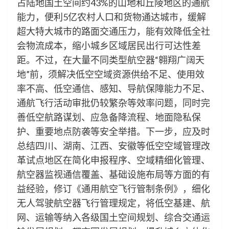
占陆地国土空间约43%的山地和丘陵地区的通航
能力，便利5亿农村人口和货物通达城市，缓解
超大特大城市的路面交通压力，能有效降低全社
会物流成本，缩小城乡区域居民出行可达性差
距。不过，在大量不同类型航空器“翱翔广阔天
地”前，须解决低空空域资源供给不足、使用效
率不高、低空通信、感知、导航保障能力不足、
通航飞行活动审批仍较繁杂等效率问题，同时完
善低空航路谋划、应急备降流程、地面隐私保
护、重要地点防袭等安全举措。下一步，应及时
总结四川、湖南、江西、安徽等低空空域管理改
革试点地区在简化申报程序、空域精细化管理、
航空器监视通信覆盖、基础设施布局等方面的有
益经验，修订《通用航空飞行管制条例》，细化
无人驾驶航空器飞行管理规定，将低空基建、航
网、运输等纳入各级国土空间规划、综合交通运