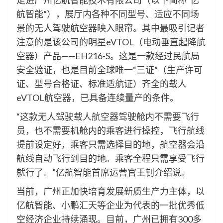
走进广州亿航智能技术有限公司（以下简称“亿
航智能”），展厅内各种不同型号、适应不同场
景的无人驾驶航空器映入眼帘。其中最吸引记者
注意的是该公司的明星eVTOL（电动垂直起降航
空器）产品——EH216-S。这是一款经过民航局
安全验证，也是目前全球唯一“三证”（生产许可
证、型号合格证、标准适航证）齐全的载人
eVTOL航空器，已具备连续量产的条件。
“这款无人驾驶载人航空器驾驶舱内不需要飞行
员，也不需要机舱内的乘客进行操控，飞行航线
提前设定好，乘客只需选择目的地，航空器会沿
航线自动飞行到目的地。乘客全程只需享受飞行
就行了。”亿航智能首席运营官王钊介绍说。
当前，广州正加快培育发展新质生产力主体，以
亿航智能、小鹏汇天等企业为代表的一批优秀低
空经济企业持续涌现。目前，广州已拥有300多