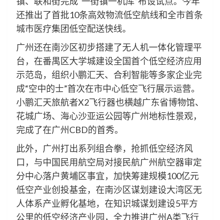
镇、联和街完成“一街镇一机库”布设试点。今年
还推出了首批10条高效物流低空航线和全市首条
城市医疗集团低空配送快线。
广州还在南沙区初步搭建了无人机一体化管理平
台，在番禺区大学城建设全国首个低空经济应用
示范岛，组织小鹏汇天、合利智能等多家企业完
成“空中的士”首次在市中心低空飞行展示运营。
小鹏汇天旅航者X2飞行器也横越广东省博物馆、
花城广场、海心沙亚运公园等广州地标性景观，
完成了在广州CBD的首秀。
此外，广州打出系列组合拳，抢抓低空经济风
口，与中国民用航空局对接民航广州航空器审定
分中心落户黄埔区事宜，加快筹建规模100亿元
低空产业创投基金，在南沙区谋划建设大湾区无
人体系产业孵化基地，在知识城谋划建设5平方
公里的低空经济产业园，全力推进广州A类飞行