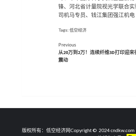
锋、河北省计量院视光学联合实
司机马专员、钱江集团强江机电
Tags:
低空经济
Continue
Previous
从20万到2万！连续纤维3D打印迎来
Reading
震动
版权所有：低空经济网Copyright © 2024 cndkw.com