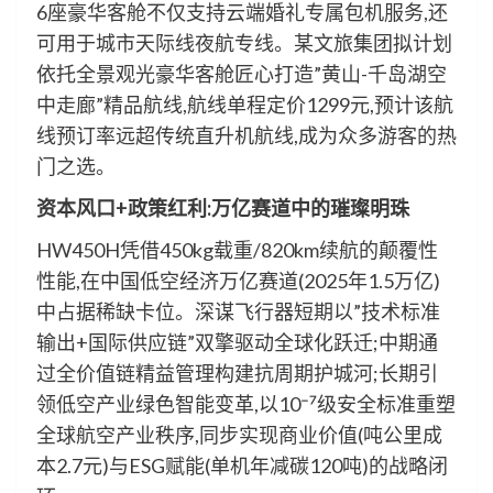
6座豪华客舱不仅支持云端婚礼专属包机服务,还
可用于城市天际线夜航专线。某文旅集团拟计划
依托全景观光豪华客舱匠心打造”黄山-千岛湖空
中走廊”精品航线,航线单程定价1299元,预计该航
线预订率远超传统直升机航线,成为众多游客的热
门之选。
资本风口
+政策红利:万亿赛道中的璀璨明珠
HW450H凭借450kg载重/820km续航的颠覆性
性能,在中国低空经济万亿赛道(2025年1.5万亿)
中占据稀缺卡位。深谋飞行器短期以”技术标准
输出+国际供应链”双擎驱动全球化跃迁;中期通
过全价值链精益管理构建抗周期护城河;长期引
领低空产业绿色智能变革,以10⁻⁷级安全标准重塑
全球航空产业秩序,同步实现商业价值(吨公里成
本2.7元)与ESG赋能(单机年减碳120吨)的战略闭