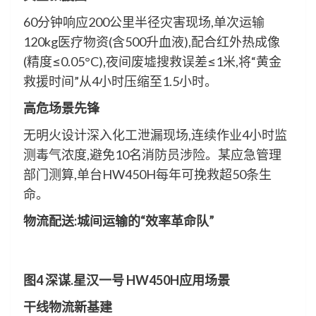
60分钟响应200公里半径灾害现场,单次运输
120kg医疗物资(含500升血液),配合红外热成像
(精度≤0.05°C),夜间废墟搜救误差≤1米,将“黄金
救援时间”从4小时压缩至1.5小时。
高危场景先锋
无明火设计深入化工泄漏现场,连续作业4小时监
测毒气浓度,避免10名消防员涉险。某应急管理
部门测算,单台HW450H每年可挽救超50条生
命。
物流配送:城间运输的“效率革命队”
图4 深谋.星汉一号 HW450H应用场景
干线物流新基建