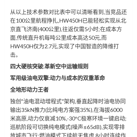
从以上技术参数对比表中可以清晰看到,当竞品还
在100公里航程挣扎,HW450H已能轻松实现从北
京直飞济南(400公里),往返仅需5小时;在成本方
面,传统直升机每吨公里成本高达50元,而
HW450H仅为2.7元,实现了中国智造的降维打
击。
四大硬核突破:
革新
空中运输规则
军用级油电双擎:动力与成本的双重革命
全地形动力王者
独创“油电混动增程式”架构,垂直起降时油电协同
输出35kN推力(比纯电方案强35%),在海拔6000
米高原,动力仅衰减10%,-30°C极寒环境一键启动;
巡航阶段可切换纯电模式(噪声≤65dB),实现零排
放城市飞行;燃油模式下续航无焦虑,8小时连续作