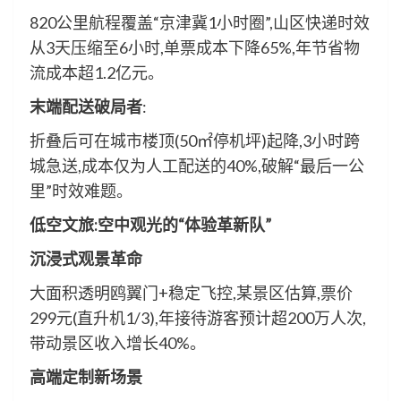
820公里航程覆盖“京津冀1小时圈”,山区快递时效
从3天压缩至6小时,单票成本下降65%,年节省物
流成本超1.2亿元。
末端配送破局者
:
折叠后可在城市楼顶(50㎡停机坪)起降,3小时跨
城急送,成本仅为人工配送的40%,破解“最后一公
里”时效难题。
低空文旅:空中观光的“体验革新队”
沉浸式观景革命
大面积透明鸥翼门+稳定飞控,某景区估算,票价
299元(直升机1/3),年接待游客预计超200万人次,
带动景区收入增长40%。
高端定制新场景