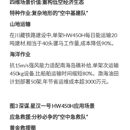
四维场景价值:重构低空经济生态
特种作业:复杂地形的“空中基建队”
山地运输
在川藏铁路建设中,单架HW450H每日能运输20
吨建材,相当于40头骡马工作量,成本降低90%。
海洋作业
抗15m/s强风能力适配南海岛礁补给,单架次运输
450kg设备,比船舶运输时间缩短80%。渤海油田
计划部署50架,年节省运维成本超3000万元。
图3 深谋.星汉一号 HW450H应用场景
应急救援:分秒必争的“空中急救队”
黄金救援圈