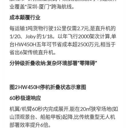
业覆盖“深圳-厦门”跨海航线。
成本颠覆行业
每运输1吨货物行驶1公里仅需2.7元,是直升机的
1/20、Joby 的1/18。以年飞行2000架次计算,单
台HW450H五年可节省成本超2500万元,相当于
省出6架传统直升机。
分钟级折叠收纳:复杂环境部署“零障碍”
图2 HW450H停机折叠状态示意图
60秒极速响应
机翼/机臂60秒内完成展开,能在20㎡狭窄场地(如
山顶观景台、船舶甲板)起降,比传统重型无人机
部署效率提升6倍。