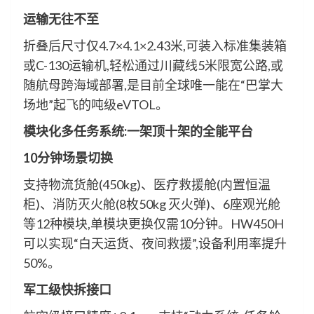
运输无往不至
折叠后尺寸仅4.7×4.1×2.43米,可装入标准集装箱
或C-130运输机,轻松通过川藏线5米限宽公路,或
随航母跨海域部署,是目前全球唯一能在“巴掌大
场地”起飞的吨级eVTOL。
模块化多任务系统:一架顶十架的全能平台
10分钟场景切换
支持物流货舱(450kg)、医疗救援舱(内置恒温
柜)、消防灭火舱(8枚50kg 灭火弹)、6座观光舱
等12种模块,单模块更换仅需10分钟。HW450H
可以实现“白天运货、夜间救援”,设备利用率提升
50%。
军工级快拆接口