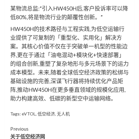
某物流总监:“引入HW450H后,客户投诉率可以降
低80%,将是物流行业的颠覆性创新。”
HW450H的技术路径与工程实践,为低空运输行
业提供了可复制的「重型化、实用化」解决方
案。其核心价值不仅在于突破单一机型的性能边
界,更在于通过「油电混动+模块化+快速部署」
的组合创新,重塑了复杂地形与多元场景下的运力
成本模型。未来,随着全球低空经济政策的松绑与
基础设施的完善,深谋飞行器将持续优化产品矩
阵,推动HW450H在更多垂直领域的规模化应用,
助力构建高效、低碳的新型空中运输网络。
Tags:
eVTOL
,
低空经济
,
无人机
Continue
Previous
关于低空经济网