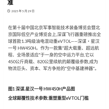
准
2025 年 5 月 29 日
在第十届中国北京军事智能技术装备博览会暨北
京国际低空产业博览会上,深谋飞行器重磅推出全
球首款1.3吨级油电混动重eVTOL——深谋・星汉
一号 HW450H。作为一款集“超大载重、超远航
程、全场景适应”于一身的空中运力平台,它以
450公斤商载、820公里续航的颠覆级参数,成为
物流巨头、资本、军方争抢的“空中基建神器”。
图1 深谋.星汉一号 HW450H产品图
全球颠覆性技术参数
:重
塑
重型eVTOL门槛