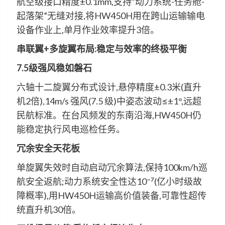
航空级接口精度±0.1mm,支持“动力系统-任务舱-
起落架”无缝对接,将HW450H用在跨山运输输电
设备作业上,单月作业效率提升3倍。
串联翼+多旋翼布局:稳定与效率的终极平衡
7.5级强风稳如磐石
六轴十二旋翼分布式设计,悬停精度±0.3米(直升
机2倍),14m/s 强风(7.5 级)中姿态波动≤±1°,远超
民航标准。在台风频发的东南沿海,HW450H仍
能稳定执行风电巡检任务。
冗余安全天花板
单旋翼失效时自动启动冗余算法,保持100km/h巡
航安全返航;动力系统安全性达10⁻⁷(亿小时级故
障概率),用HW450H运输高价值装备,可靠性超传
统直升机30倍。