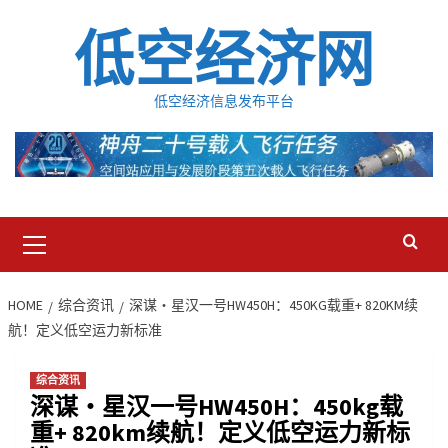
Skip
低空经济网
to
content
低空经济信息发布平台
Primary
Menu
HOME
综合资讯
深谋・星汉一号HW450H：450KG载重+ 820KM续
航！定义低空运力新标准
综合资讯
深谋・星汉一号HW450H：450kg载
重+ 820km续航！定义低空运力新标