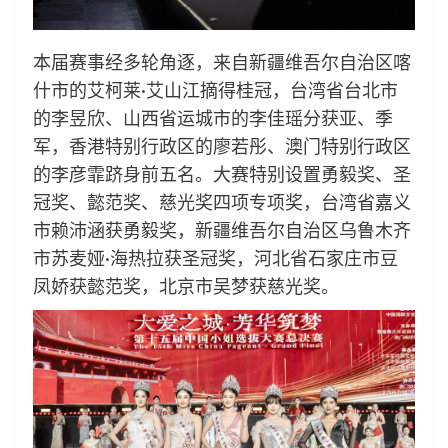
本届赛事经多轮角逐，来自新疆维吾尔自治区喀
什市的艾柯莱·艾山江摘得桂冠，台湾省台北市
的李昱欣、山西省运城市的李佳瑶分获亚、季
军，香港特别行政区的廖若彤、澳门特别行政区
的李彦霏跻身前五名。大赛特别设置勇毅奖、圣
冠奖、懿范奖、慈光奖四项专项奖，台湾省嘉义
市赖沛涵获勇毅奖，新疆维吾尔自治区乌鲁木齐
市苏麦娅·海热拉获圣冠奖，河北省石家庄市豆
凤娇获懿范奖，北京市吴梦获慈光奖。