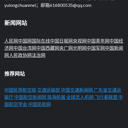
yulongchuanmei；邮箱616800535@qq.com
新闻网站
人民网
中国网
国际在线
中国日报网
央视网
中国青年网
中国经
济网
中国台湾网
中国西藏网
央广网
光明网
中国军网
中国新闻
网
人民政协网
法治网
推荐网站
中国民用航空局
交通运输部
中国交通新闻网
广东省交通运
输厅
中国航空新闻网
珠海航展
全球无人机网
飞行者联盟
中
国航空学会
中国民航网