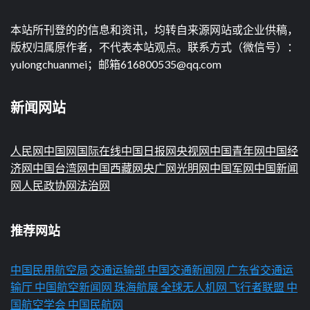
本站所刊登的的信息和资讯，均转自来源网站或企业供稿，
版权归属原作者，不代表本站观点。联系方式（微信号）：
yulongchuanmei；邮箱616800535@qq.com
新闻网站
人民网
中国网
国际在线
中国日报网
央视网
中国青年网
中国经
济网
中国台湾网
中国西藏网
央广网
光明网
中国军网
中国新闻
网
人民政协网
法治网
推荐网站
中国民用航空局
交通运输部
中国交通新闻网
广东省交通运
输厅
中国航空新闻网
珠海航展
全球无人机网
飞行者联盟
中
国航空学会
中国民航网