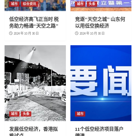
城市
综合资讯
城市
头条
低空经济高飞正当时 税
竞逐“天空之城” 山东何
务助力畅通“天空之路”
以用低空换经济
2024 年 10 月 30 日
2024 年 10 月 30 日
城市
头条
城市
发展低空经济，香港拟
11个低空经济项目落户
推试点
德清