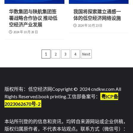
华数集团与陕航集团签
我国将探索建立通感一
署战略合作协议 推动低
体的低空经济网络设施
空经济产业发展
2024 年 10 月 23 日
2024 年 10 月 28 日
文
1
2
3
4
Next
章
导
航
版权所有：低空经济网Copyright © 2024 cndkw.com All
Rights Reserved.
book printing
.工信部备案号：
粤ICP备
2023062670号-2
本站所刊登的的信息和资讯，均转自来源网站或企业供稿，
版权归属原作者，不代表本站观点。联系方式（微信号）：