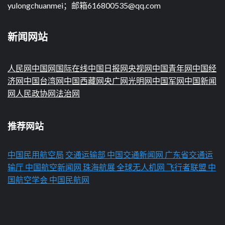
yulongchuanmei；邮箱616800535@qq.com
新闻网站
人民网
中国网
国际在线
中国日报网
央视网
中国青年网
中国经
济网
中国台湾网
中国西藏网
央广网
光明网
中国军网
中国新闻
网
人民政协网
法治网
推荐网站
中国民用航空局
交通运输部
中国交通新闻网
广东省交通运
输厅
中国航空新闻网
珠海航展
全球无人机网
飞行者联盟
中
国航空学会
中国民航网