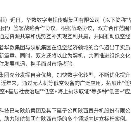
翔菲）近日，华数数字电视传媒集团有限公司（以下简称“
集团”）签署战略合作协议。根据战略协议，双方合作范围
通过资源共享和优势互补实现互利共赢，共同推动低空经
着华数集团与陕航集团在低空经济领域的合作迈出了实质
新篇章。同时，双方还将以此为契机，共同推进组织文化
住发展机遇，携手面对市场考验。
集团充分发挥自身优势，加快数字化转型，不断优化提升
。近年来，通过无人机等低空设备的广泛应用，拓展出“低空
低空+基层社会治理”“低空+海上执法取证”等多种“低空+
科技已与陕航集团及其下属子公司陕西直升机股份有限公
，助力陕航集团在陕西市场的多个领域内树立标杆案例。