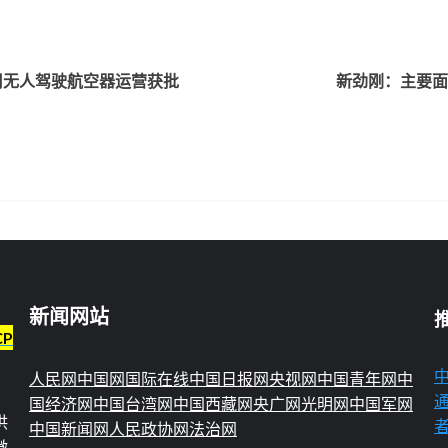
用无人驾驶航空器运营获批
新劲刚：主要面
新闻网站
CP
人民网
中国网
国际在线
中国日报网
央视网
中国青年网
中
国经济网
中国台湾网
中国西藏网
央广网
光明网
中国军网
供
中国新闻网
人民政协网
法治网
微