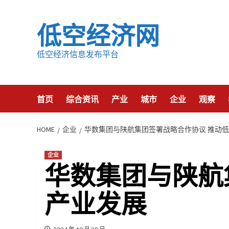
Skip
to
低空经济网
content
低空经济信息发布平台
首页
综合资讯
产业
城市
企业
观察
HOME
企业
华数集团与陕航集团签署战略合作协议 推动
企业
华数集团与陕航
产业发展