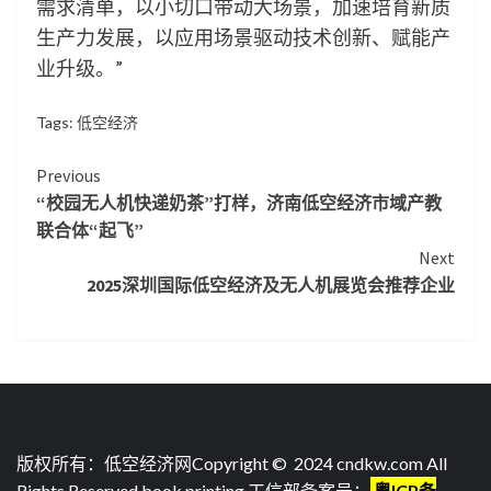
需求清单，以小切口带动大场景，加速培育新质
生产力发展，以应用场景驱动技术创新、赋能产
业升级。”
Tags:
低空经济
Continue
Previous
“校园无人机快递奶茶”打样，济南低空经济市域产教
Reading
联合体“起飞”
Next
2025深圳国际低空经济及无人机展览会推荐企业
版权所有：低空经济网Copyright © 2024 cndkw.com All
Rights Reserved.
book printing
.工信部备案号：
粤ICP备