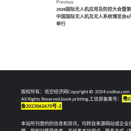
Continue
Previous
2026国际无人机应用及防控大会暨
Reading
中国国际无人机及无人系统博览会6
举行
版权所有：低空经济网Copyright © 2024 cndkw.com
All Rights Reserved.
book printing
.工信部备案号：
粤I
备2023062670号-2
本站所刊登的的信息和资讯，均转自来源网站或企业
稿，版权归属原作者，不代表本站观点。联系方式（