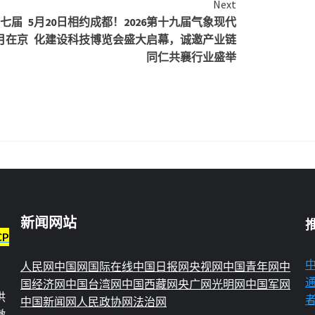
Next
第七届
5月20日相约成都！2026第十九届气象现代
月在京
化建设科技博览会盛大启幕，诚邀产业链
同仁共襄行业盛举
新闻网站
CP
人民网
中国网
国际在线
中国日报网
央视网
中国青年网
中
国经济网
中国台湾网
中国西藏网
央广网
光明网
中国军网
供
中国新闻网
人民政协网
法治网
微