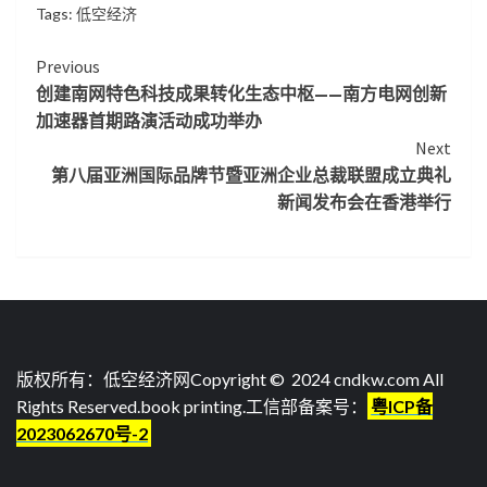
Tags:
低空经济
Continue
Previous
创建南网特色科技成果转化生态中枢——南方电网创新
Reading
加速器首期路演活动成功举办
Next
第八届亚洲国际品牌节暨亚洲企业总裁联盟成立典礼
新闻发布会在香港举行
版权所有：低空经济网Copyright © 2024 cndkw.com All
Rights Reserved.
book printing
.工信部备案号：
粤ICP备
2023062670号-2