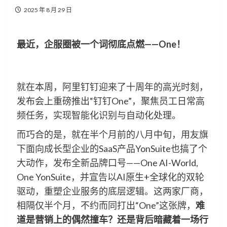
2025 年 8 月 29 日
最近，企服圈被一个词彻底点燃——One！
就在本周，阿里钉钉迎来了十周年的高光时刻，
发布会上重磅推出“钉钉One”，聚焦员工日常高
频任务，实现智能化识别与自动化处理。
而巧合的是，就在半个月前的八月中旬，用友旗
下面向成长型企业的SaaS产品YonSuite也搞了个
大动作，发布全新品牌口号——One AI-World,
One YonSuite，并宣告以AI原生+全球化的双轮
驱动，重塑企业服务的底层逻辑。这两家厂商，
相隔仅半个月，不约而同打出“One”这张牌，
难
道是营销上的偶然撞车？还是背后暗藏着一场行