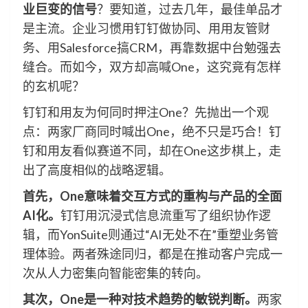
业巨变的信号
？要知道，过去几年，最佳单品才
是主流。企业习惯用钉钉做协同、用用友管财
务、用Salesforce搞CRM，再靠数据中台勉强去
缝合。而如今，双方却高喊One，这究竟有怎样
的玄机呢？
钉钉和用友为何同时押注One？先抛出一个观
点：两家厂商同时喊出One，绝不只是巧合！钉
钉和用友看似赛道不同，却在One这步棋上，走
出了高度相似的战略逻辑。
首先，One意味着交互方式的重构与产品的全面
AI化。
钉钉用沉浸式信息流重写了组织协作逻
辑，而YonSuite则通过“AI无处不在”重塑业务管
理体验。两者殊途同归，都是在推动客户完成一
次从人力密集向智能密集的转向。
其次，One是一种对技术趋势的敏锐判断。
两家