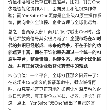
价值和落地场景存在明显差异。比如，钉钉One
像是智能化协作入口，面向员工和组织操作体
验；而 YonSuite One更像是企业级AI原生操作系
统，面向业务全流程、企业管理与全球化运营。
总之，当两家头部厂商几乎同时喊出One时，这
背后释放的信号其实很清晰了：
企服市场在AI时
代的共识已经形成。未来的竞争，不在于谁的功
能点更丰富，而在于谁能率先通过一个统一的AI
原生平台，整合资源，构建生态，承接全球化挑
战，并真正解决企业数智化转型中的难题
。
核心价值：一个平台，全球打怪那么问题来了：
在这场由One定义的智能革命中，概念喊得再
响，AI究竟能否真正落地？如何让AI深度融入企
业日常运营，真正帮企业省钱、提效、增长？在
这一点上，YonSuite “双One”给出了自己的答
案。