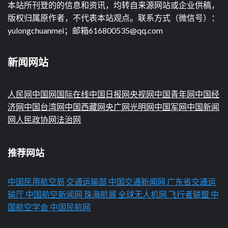
本站所刊登的的信息和资讯，均转自来源网站或企业供稿，
版权归属原作者，不代表本站观点。联系方式（微信号）：
yulongchuanmei；邮箱616800535@qq.com
新闻网站
人民网
中国网
国际在线
中国日报网
央视网
中国青年网
中国经
济网
中国台湾网
中国西藏网
央广网
光明网
中国军网
中国新闻
网
人民政协网
法治网
推荐网站
中国民用航空局
交通运输部
中国交通新闻网
广东省交通运
输厅
中国航空新闻网
珠海航展
全球无人机网
飞行者联盟
中
国航空学会
中国民航网