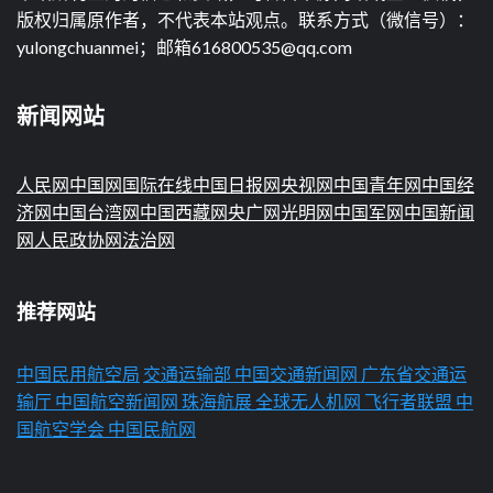
版权归属原作者，不代表本站观点。联系方式（微信号）：
yulongchuanmei；邮箱616800535@qq.com
新闻网站
人民网
中国网
国际在线
中国日报网
央视网
中国青年网
中国经
济网
中国台湾网
中国西藏网
央广网
光明网
中国军网
中国新闻
网
人民政协网
法治网
推荐网站
中国民用航空局
交通运输部
中国交通新闻网
广东省交通运
输厅
中国航空新闻网
珠海航展
全球无人机网
飞行者联盟
中
国航空学会
中国民航网