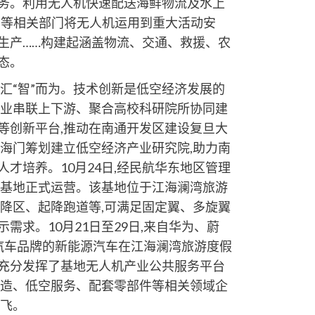
务。利用无人机快速配送海鲜物流及水上
局等相关部门将无人机运用到重大活动安
生产……构建起涵盖物流、交通、救援、农
态。
汇“智”而为。技术创新是低空经济发展的
企业串联上下游、聚合高校科研院所协同建
等创新平台,推动在南通开发区建设复旦大
持海门筹划建立低空经济产业研究院,助力南
才培养。10月24日,经民航华东地区管理
行基地正式运营。该基地位于江海澜湾旅游
起降区、起降跑道等,可满足固定翼、多旋翼
需求。10月21日至29日,来自华为、蔚
汽车品牌的新能源汽车在江海澜湾旅游度假
充分发挥了基地无人机产业公共服务平台
制造、低空服务、配套零部件等相关领域企
腾飞。