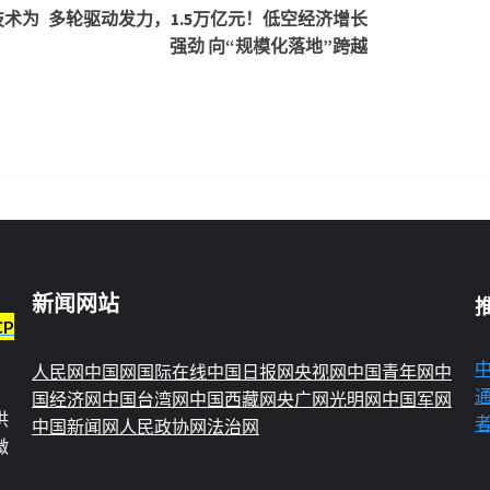
技术为
多轮驱动发力，1.5万亿元！低空经济增长
强劲 向“规模化落地”跨越
新闻网站
CP
人民网
中国网
国际在线
中国日报网
央视网
中国青年网
中
国经济网
中国台湾网
中国西藏网
央广网
光明网
中国军网
供
中国新闻网
人民政协网
法治网
微