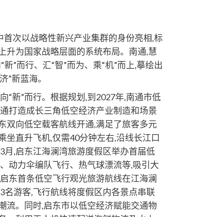
建议中首次以战略性新兴产业集群的身份亮相,标
上升为国家战略层面的系统布局。南通,慧
向“新”而行、汇“智”而为、乘“机”而上,摹绘出
经济”新蓝海。
“新”而行。根据规划,到2027年,南通市低
南通打造成长三角低空经济产业制造和场景
东双向低空载客航线开通,满足了旅客多元
乘坐直升飞机,仅需40分钟左右,沿线长江口
年3月,启东江海澜湾旅游度假区举办首届低
演、动力伞编队飞行、热气球漂流等,吸引大
,启东首条低空飞行观光旅游航线在江海澜
3名游客,飞行航线将度假区内各景点串联
新潮流。同时,启东市以低空经济赋能交通物