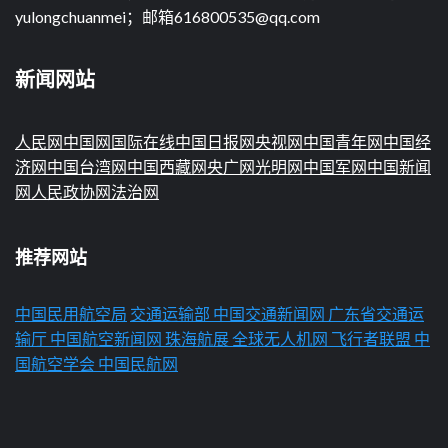
yulongchuanmei；邮箱616800535@qq.com
新闻网站
人民网
中国网
国际在线
中国日报网
央视网
中国青年网
中国经
济网
中国台湾网
中国西藏网
央广网
光明网
中国军网
中国新闻
网
人民政协网
法治网
推荐网站
中国民用航空局
交通运输部
中国交通新闻网
广东省交通运
输厅
中国航空新闻网
珠海航展
全球无人机网
飞行者联盟
中
国航空学会
中国民航网