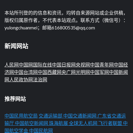
本站所刊登的的信息和资讯，均转自来源网站或企业供稿，
版权归属原作者，不代表本站观点。联系方式（微信号）：
yulongchuanmei；邮箱616800535@qq.com
新闻网站
人民网
中国网
国际在线
中国日报网
央视网
中国青年网
中国经
济网
中国台湾网
中国西藏网
央广网
光明网
中国军网
中国新闻
网
人民政协网
法治网
推荐网站
中国民用航空局
交通运输部
中国交通新闻网
广东省交通运
输厅
中国航空新闻网
珠海航展
全球无人机网
飞行者联盟
中
国航空学会
中国民航网