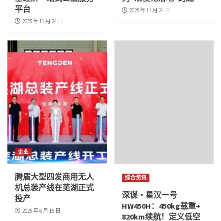
平台
2025 年 11 月 24 日
2025 年 11 月 24 日
企业
腾盾大型四发商用无人
综合资讯
机总装产线在芜湖正式
深谋・星汉一号
投产
HW450H：450kg载重+
2025 年 6 月 15 日
820km续航！定义低空