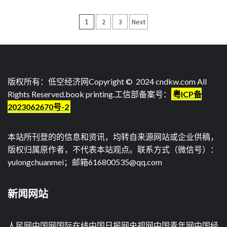
文
1
2
3
Next
章
导
航
版权所有：低空经济网Copyright © 2024 cndkw.com All
Rights Reserved.
book printing
.工信部备案号：
粤ICP备
2023062670号-2
本站所刊登的的信息和资讯，均转自来源网站或企业供稿，
版权归属原作者，不代表本站观点。联系方式（微信号）：
yulongchuanmei；邮箱616800535@qq.com
新闻网站
人民网
中国网
国际在线
中国日报网
央视网
中国青年网
中国经