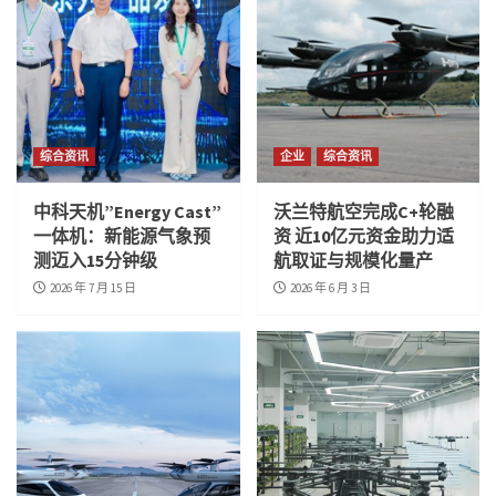
综合资讯
企业
综合资讯
中科天机”Energy Cast”
沃兰特航空完成C+轮融
一体机：新能源气象预
资 近10亿元资金助力适
测迈入15分钟级
航取证与规模化量产
2026 年 7 月 15 日
2026 年 6 月 3 日